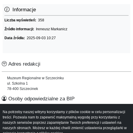
Informacje
Liczba wyświetleń:
358
Źródło informacji:
Ireneusz Markanicz
Data źródła:
2025-09-03 10:27
Adres redakcji
Muzeum Regionalne w Szczecinku
ul. Szkolna 1
78-400 Szczecinek
Osoby odpowiedzialne za BIP
Na potrzeby naszej witryny korzystamy z plików cookie w celu personalizacji
Informacje o serwisie
treści. Pozwala nam to zapewnić maksymalną wygodę przy korzystaniu z
naszych serwisów poprzez zapamiętanie Twoich preferencji i ustawień na
Mapa serwisu
naszych stronach. Możesz w każdej chwili zmienić ustawienia przeglądarki w